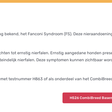
ning bekend, het Fanconi Syndroom (FS). Deze nieraandoenin
achten tot ernstig nierfalen. Ernstig aangedane honden pres
uiteindelijk nierfalen. Deze symptomen kunnen zichtbaar wo
t met testnummer H863 of als onderdeel van het CombiBree
H526 CombiBreed Basen