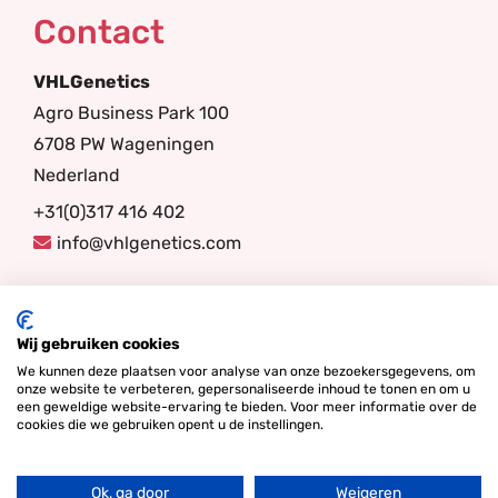
Contact
VHLGenetics
Agro Business Park 100
6708 PW Wageningen
Nederland
+31(0)317 416 402
info@vhlgenetics.com
Volg ons
Wij gebruiken cookies
We kunnen deze plaatsen voor analyse van onze bezoekersgegevens, om
onze website te verbeteren, gepersonaliseerde inhoud te tonen en om u
een geweldige website-ervaring te bieden. Voor meer informatie over de
cookies die we gebruiken opent u de instellingen.
Ok, ga door
Weigeren