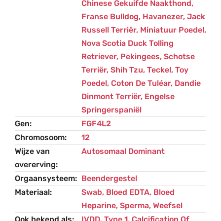
Chinese Gekuifde Naakthond
,
Franse Bulldog
,
Havanezer
,
Jack
Russell Terriër
,
Miniatuur Poedel
,
Nova Scotia Duck Tolling
Retriever
,
Pekingees
,
Schotse
Terriër
,
Shih Tzu
,
Teckel
,
Toy
Poedel
,
Coton De Tuléar
,
Dandie
Dinmont Terriër
,
Engelse
Springerspaniël
Gen
FGF4L2
Chromosoom
12
Wijze van
Autosomaal Dominant
overerving
Orgaansysteem
Beendergestel
Materiaal
Swab, Bloed EDTA, Bloed
Heparine, Sperma, Weefsel
Ook bekend als
IVDD, Type 1, Calcification Of