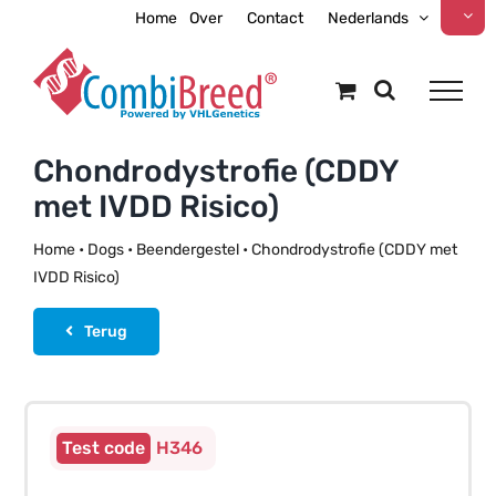
Ga
Home
Over
Contact
Nederlands
naar
inhoud
Chondrodystrofie (CDDY
met IVDD Risico)
Home
•
Dogs
•
Beendergestel
•
Chondrodystrofie (CDDY met
IVDD Risico)
Terug
Only available in bundles
H346