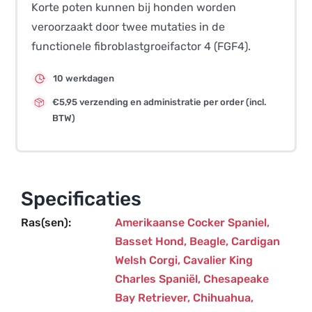
Korte poten kunnen bij honden worden
veroorzaakt door twee mutaties in de
functionele fibroblastgroeifactor 4 (FGF4).
10 werkdagen
€5,95 verzending en administratie per order (incl.
BTW)
Specificaties
Ras(sen)
Amerikaanse Cocker Spaniel
,
Basset Hond
,
Beagle
,
Cardigan
Welsh Corgi
,
Cavalier King
Charles Spaniël
,
Chesapeake
Bay Retriever
,
Chihuahua
,