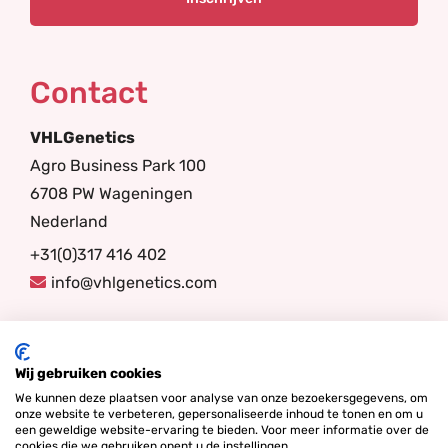
Contact
VHLGenetics
Agro Business Park 100
6708 PW Wageningen
Nederland
+31(0)317 416 402
info@vhlgenetics.com
Volg ons
Wij gebruiken cookies
We kunnen deze plaatsen voor analyse van onze bezoekersgegevens, om
onze website te verbeteren, gepersonaliseerde inhoud te tonen en om u
een geweldige website-ervaring te bieden. Voor meer informatie over de
cookies die we gebruiken opent u de instellingen.