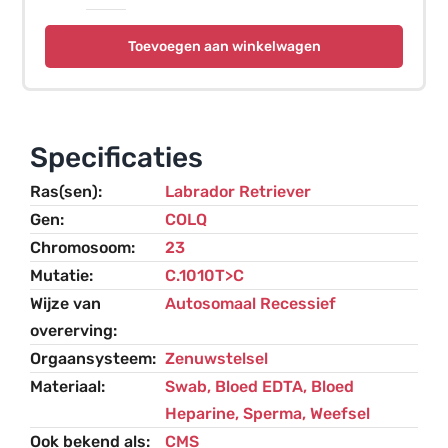
Congenitaal
Myastheen
Toevoegen aan winkelwagen
Syndroom
(CMS)
-
Labrador
Specificaties
Retriever
Ras(sen)
Labrador Retriever
aantal
Gen
COLQ
Chromosoom
23
Mutatie
C.1010T>C
Wijze van
Autosomaal Recessief
overerving
Orgaansysteem
Zenuwstelsel
Materiaal
Swab, Bloed EDTA, Bloed
Heparine, Sperma, Weefsel
Ook bekend als
CMS