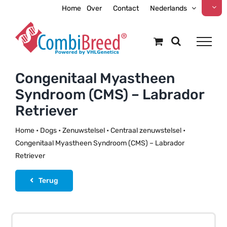
Ga
Home
Over
Contact
Nederlands
naar
inhoud
Congenitaal Myastheen
Syndroom (CMS) – Labrador
Retriever
Home
•
Dogs
•
Zenuwstelsel
•
Centraal zenuwstelsel
•
Congenitaal Myastheen Syndroom (CMS) – Labrador
Retriever
Terug