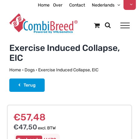
Ga
Home
Over
Contact
Nederlands
naar
inhoud
Exercise Induced Collapse,
EIC
Home
•
Dogs
•
Exercise Induced Collapse, EIC
Terug
€
57,48
€
47,50
excl. BTW