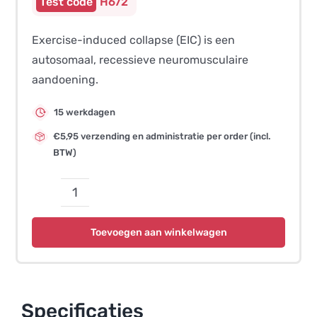
H672
Exercise-induced collapse (EIC) is een
autosomaal, recessieve neuromusculaire
aandoening.
15 werkdagen
€5,95 verzending en administratie per order (incl.
BTW)
Exercise
Induced
Toevoegen aan winkelwagen
Collapse,
EIC
aantal
Specificaties