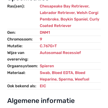
Ras(sen)
Chesapeake Bay Retriever
,
Labrador Retriever
,
Welsh Corgi
Pembroke
,
Boykin Spaniel
,
Curly
Coated Retriever
Gen
DNM1
Chromosoom
9
Mutatie
C.767G>T
Wijze van
Autosomaal Recessief
overerving
Orgaansysteem
Spieren
Materiaal
Swab, Bloed EDTA, Bloed
Heparine, Sperma, Weefsel
Ook bekend als
EIC
Algemene informatie