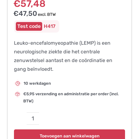
€
57,48
€
47,50
excl. BTW
H417
Leuko-encefalomyeopathie (LEMP) is een
neurologische ziekte die het centrale
zenuwstelsel aantast en de coördinatie en
gang beïnvloedt.
10 werkdagen
€5,95 verzending en administratie per order (incl.
BTW)
Leukoencefalomyelopathie
(LEMP)
Toevoegen aan winkelwagen