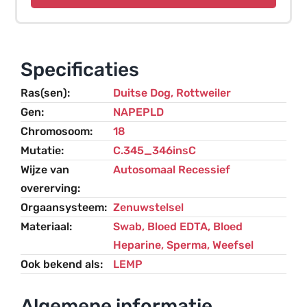
–
Rottweiler
en
Duitse
Specificaties
Dog
Ras(sen)
Duitse Dog
,
Rottweiler
aantal
Gen
NAPEPLD
Chromosoom
18
Mutatie
C.345_346insC
Wijze van
Autosomaal Recessief
overerving
Orgaansysteem
Zenuwstelsel
Materiaal
Swab, Bloed EDTA, Bloed
Heparine, Sperma, Weefsel
Ook bekend als
LEMP
Algemene informatie