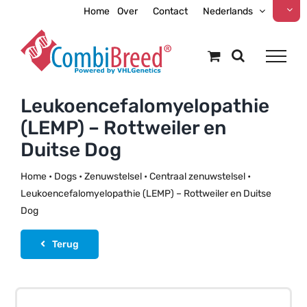
Ga
Home
Over
Contact
Nederlands
naar
inhoud
Leukoencefalomyelopathie
(LEMP) – Rottweiler en
Duitse Dog
Home
•
Dogs
•
Zenuwstelsel
•
Centraal zenuwstelsel
•
Leukoencefalomyelopathie (LEMP) – Rottweiler en Duitse
Dog
Terug