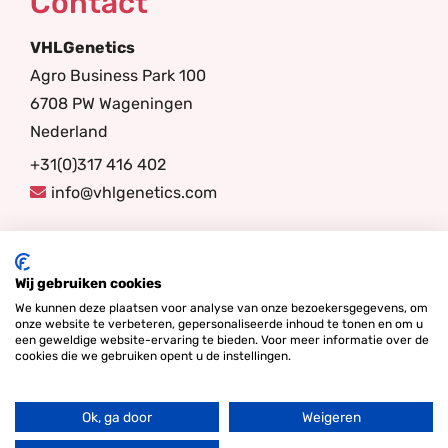
Contact
VHLGenetics
Agro Business Park 100
6708 PW Wageningen
Nederland
+31(0)317 416 402
info@vhlgenetics.com
Volg ons
Wij gebruiken cookies
We kunnen deze plaatsen voor analyse van onze bezoekersgegevens, om
onze website te verbeteren, gepersonaliseerde inhoud te tonen en om u
een geweldige website-ervaring te bieden. Voor meer informatie over de
cookies die we gebruiken opent u de instellingen.
Ok, ga door
Weigeren
Ga
© Copyright 2026 - Lamper Design Waddinxveen |
Algemene