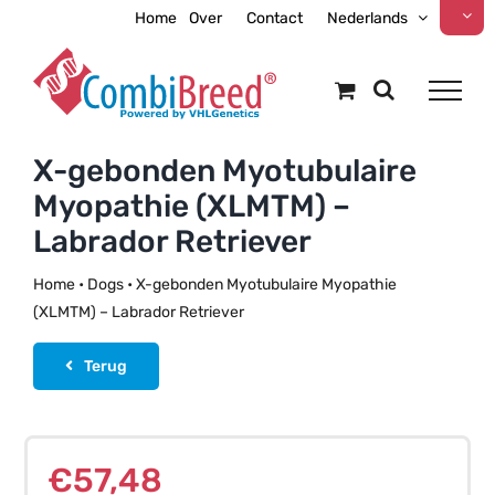
Ga
Home
Over
Contact
Nederlands
naar
inhoud
X-gebonden Myotubulaire
Myopathie (XLMTM) –
Labrador Retriever
Home
•
Dogs
•
X-gebonden Myotubulaire Myopathie
(XLMTM) – Labrador Retriever
Terug
€
57,48