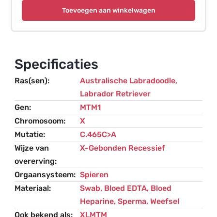
gebonden
Toevoegen aan winkelwagen
Myotubulaire
Myopathie
(XLMTM)
-
Specificaties
Labrador
Ras(sen)
Australische Labradoodle
,
Retriever
Labrador Retriever
aantal
Gen
MTM1
Chromosoom
X
Mutatie
C.465C>A
Wijze van
X-Gebonden Recessief
overerving
Orgaansysteem
Spieren
Materiaal
Swab, Bloed EDTA, Bloed
Heparine, Sperma, Weefsel
Ook bekend als
XLMTM