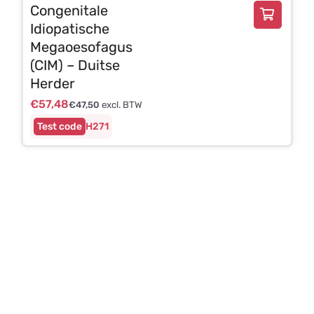
Congenitale
Idiopatische
Megaoesofagus
(CIM) – Duitse
Herder
€
57,48
€
47,50
excl. BTW
H271