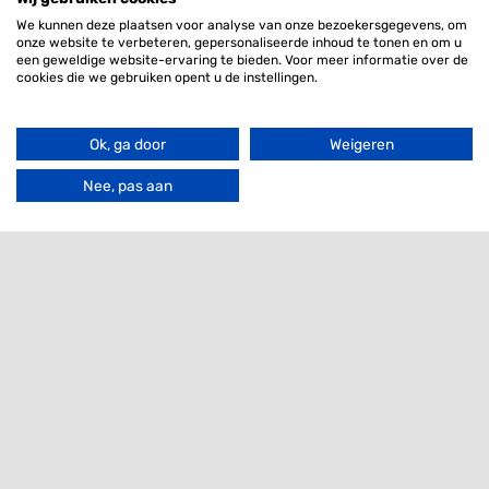
DNA Services
We kunnen deze plaatsen voor analyse van onze bezoekersgegevens, om
Rasverenigingen/Stamboeken
onze website te verbeteren, gepersonaliseerde inhoud te tonen en om u
een geweldige website-ervaring te bieden. Voor meer informatie over de
Over ons
cookies die we gebruiken opent u de instellingen.
Nieuws
Filter
Contact
Ok, ga door
Weigeren
Ga
naar
Nee, pas aan
de
Nieuwsbrief
bov
Ik ben geïnteresseerd in
E-
mailadres