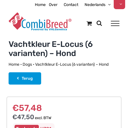
Ga
Home
Over
Contact
Nederlands
naar
inhoud
Vachtkleur E-Locus (6
varianten) – Hond
Home
•
Dogs
•
Vachtkleur E-Locus (6 varianten) – Hond
Terug
€
57,48
€
47,50
excl. BTW