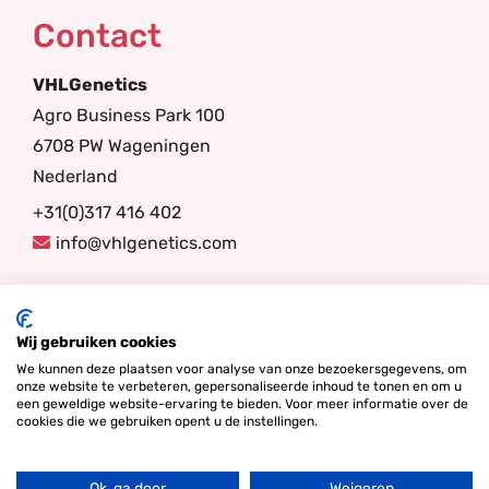
Contact
VHLGenetics
Agro Business Park 100
6708 PW Wageningen
Nederland
+31(0)317 416 402
info@vhlgenetics.com
Volg ons
Wij gebruiken cookies
We kunnen deze plaatsen voor analyse van onze bezoekersgegevens, om
onze website te verbeteren, gepersonaliseerde inhoud te tonen en om u
een geweldige website-ervaring te bieden. Voor meer informatie over de
cookies die we gebruiken opent u de instellingen.
Ok, ga door
Weigeren