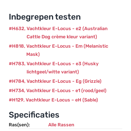
varianten)
–
Inbegrepen testen
Hond
aantal
H632
Vachtkleur E-Locus - e2 (Australian
Cattle Dog crème kleur variant)
H818
Vachtkleur E-Locus - Em (Melanistic
Mask)
H783
Vachtkleur E-Locus - e3 (Husky
lichtgeel/witte variant)
H784
Vachtkleur E-Locus - Eg (Grizzle)
H734
Vachtkleur E-Locus - e1 (rood/geel)
H129
Vachtkleur E-Locus – eH (Sable)
Specificaties
Ras(sen)
Alle Rassen