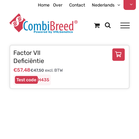
Ga
Home
Over
Contact
Nederlands
naar
inhoud
Factor VII
Deficiëntie
€
57,48
€
47,50
excl. BTW
H435