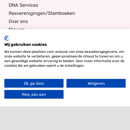
DNA Services
Rasverenigingen/Stamboeken
Over ons
Nieuws
Contact
Wij gebruiken cookies
We kunnen deze plaatsen voor analyse van onze bezoekersgegevens, om
onze website te verbeteren, gepersonaliseerde inhoud te tonen en om u
Nieuwsbrief
een geweldige website-ervaring te bieden. Voor meer informatie over de
cookies die we gebruiken opent u de instellingen.
Ik ben geïnteresseerd in
Filter
Ok, ga door
Weigeren
Ga
naar
Nee, pas aan
E-
de
bov
mailadres